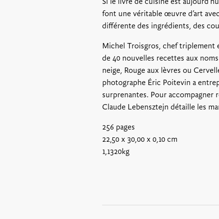
Si le livre de cuisine est aujourd’
font une véritable œuvre d’art avec
différente des ingrédients, des coul
Michel Troisgros, chef triplement ét
de 40 nouvelles recettes aux noms
neige, Rouge aux lèvres ou Cervelle 
photographe Éric Poitevin a entrep
surprenantes. Pour accompagner re
Claude Lebensztejn détaille les ma
256 pages
22,50 x 30,00 x 0,10 cm
1,1320kg