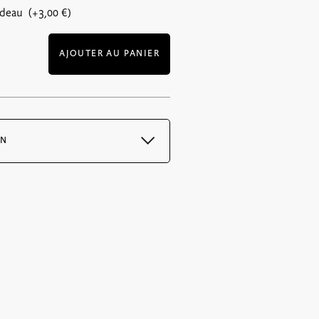
adeau (+
3,00
€
)
AJOUTER AU PANIER
ON
 immédiatement après la confirmation
 PDF et est envoyé avec l’email de
deaux uniquement : 6€ pour la France
r vos bons par lettre suivie, votre
 dès le lendemain par la poste.
is de port variable en fonction du poids