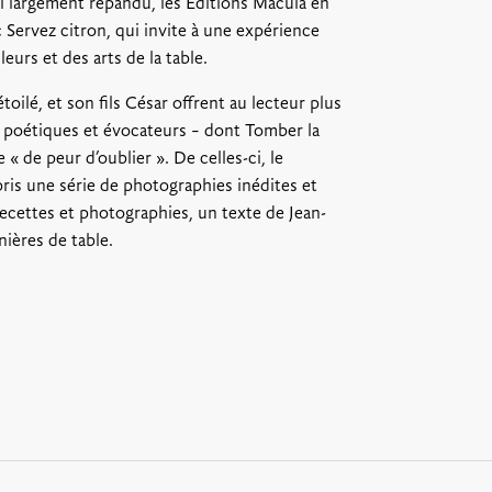
hui largement répandu, les Éditions Macula en
du colis, à partir de 8€
 Servez citron, qui invite à une expérience
En point relais colis : Frais de po
à partir de 6€
eurs et des arts de la table.
Retrait sur place* : Gratuit
oilé, et son fils César offrent au lecteur plus
Les bons cadeaux peuvent être réc
 poétiques et évocateurs – dont Tomber la
suivante :
728 route de Villerest,
« de peur d’oublier ». De celles-ci, le
*La Maison Troisgros sera fermée
ris une série de photographies inédites et
2024 au 15 Janvier 2025
cettes et photographies, un texte de Jean-
nières de table.