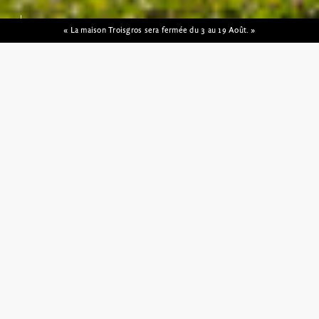
« La maison Troisgros sera fermée du 3 au 19 Août. »
Troisgros c’est avant tout une maison de
famille. À Ouches, elle a été imaginée par
l’ensemble des membres qui la
constituent, Marie-Pierre, Michel, César
et Marion, leurs fidèles collaborateurs
ainsi que celles et ceux qui ont pris part
à sa création. On est ici chez soi, dans un
monde en soi.
LA MAISON TROISGROS