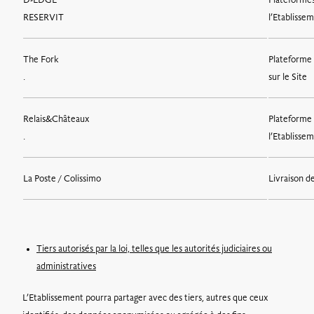
D-EDGE
Plateformes
RESERVIT
l’Etablissem
The Fork
Plateforme 
.
sur le Site
Relais&Châteaux
Plateforme 
.
l’Etablisse
La Poste / Colissimo
Livraison 
Tiers autorisés par la loi, telles que les autorités judiciaires ou
administratives
L’Etablissement pourra partager avec des tiers, autres que ceux