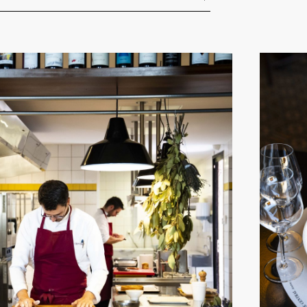
l : 58 cours de la République, 42300 Roanne :
 de la Gare
nche & lundi toute la journée, et le jeudi au dîner
 en Août, 10 jours à Noel (du 21 Décembre 2025 au
aine en Mai
INFORMATION