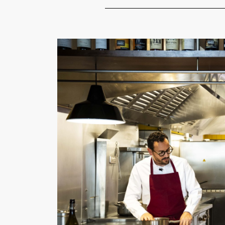
Venir au restaurant à Roanne, Le Centra
Restaurant situé à Roanne en face
Fermeture hebdomadaire :
Dima
Fermeture annuelle :
3 semaines
5 Janvier 2026 inclus) et une sem
PLAN ET ACCÈS
PLUS D'