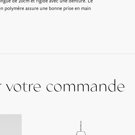
ongue de 20cm et rigide avec une denture. Le
Par Colissimo sans signature : Fra
du colis, à partir de 8€
en polymère assure une bonne prise en main
En point relais colis : Frais de po
à partir de 6€
Retrait sur place* : Gratuit
Les bons cadeaux peuvent être réc
suivante :
728 route de Villerest,
*La Maison Troisgros sera fermée
2024 au 15 Janvier 2025
r votre commande