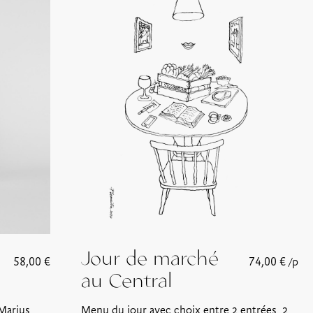
Jour de marché
58,00
€
74,00
€
/p
au Central
 Marius
Menu du jour avec choix entre 2 entrées, 2