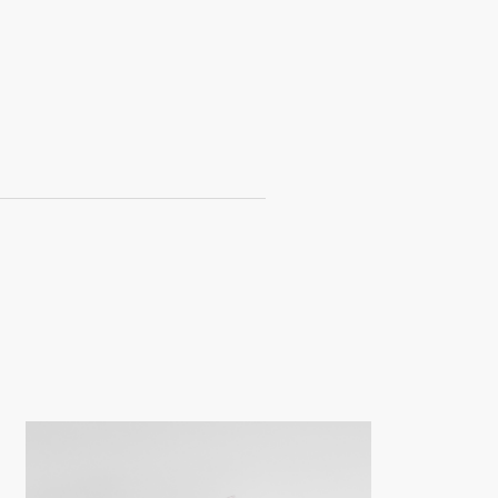
is de port variable en fonction du poids
rt variable en fonction du poids du colis,
upérés dès le lendemain à l’adresse
 42155 Ouches
.
 pour congés annuels du 23 Décembre