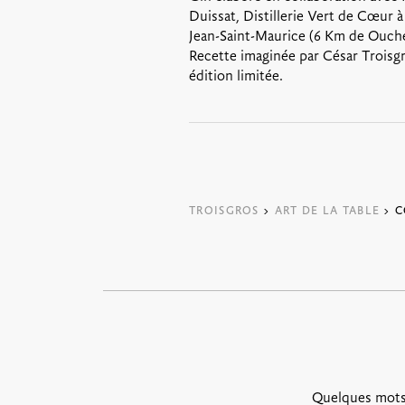
Duissat, Distillerie Vert de Cœur à
Jean-Saint-Maurice (6 Km de Ouche
Recette imaginée par César Troisgr
édition limitée.
TROISGROS
>
ART DE LA TABLE
> C
Quelques mots