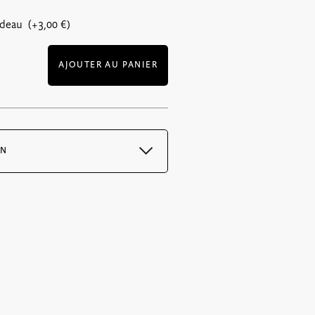
adeau (+
3,00
€
)
AJOUTER AU PANIER
ON
 immédiatement après la confirmation
 PDF et est envoyé avec l’email de
deaux uniquement : 6€ pour la France
r vos bons par lettre suivie, votre
 dès le lendemain par la poste.