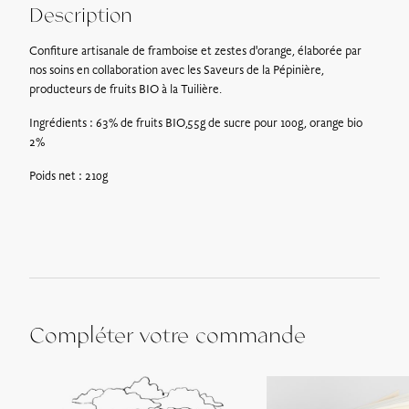
Description
Retrait sur place* : Gratuit
Confiture artisanale de framboise et zestes d'orange, élaborée par
Les bons cadeaux peuvent être récupérés dès le lendemain à
nos soins en collaboration avec les Saveurs de la Pépinière,
l’adresse suivante :
728 route de Villerest, 42155 Ouches
.
producteurs de fruits BIO à la Tuilière.
*La Maison Troisgros sera fermée pour congés annuels du 23
Ingrédients : 63% de fruits BIO,55g de sucre pour 100g, orange bio
Décembre 2024 au 15 Janvier 2025
2%
Poids net : 210g
Compléter votre commande