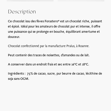
En point relais colis : Frais de port variable en fonction du
poids du colis, à partir de 6€
Description
Retrait sur place* : Gratuit
Ce chocolat issu des fèves Forastero* est un chocolat riche, puissant
Les bons cadeaux peuvent être récupérés dès le lendemain à
et épicé. Idéal pour les amateurs de chocolat pur et intense, il offre
l’adresse suivante :
728 route de Villerest, 42155 Ouches
.
une puissance qui se prolonge en bouche, équilibrant amertume et
*La Maison Troisgros sera fermée pour congés annuels du 23
douceur.
Décembre 2024 au 15 Janvier 2025
Chocolat confectionné par la manufacture Pralus, à Roanne.
Peut contenir des traces de noisettes, d'amandes ou de lait.
A conserver dans un endroit frais et sec entre 16°C et 18°C.
Ingrédients : 75% de cacao, sucre, pur beurre de cacao, lécithine de
soja sans OGM.