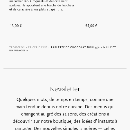
maraicher Bio. Croquants et délicatement
acidulés, ils apportent une touche de fraîcheur
et de caractère à vos plats et apéritifs.
13,00
€
95,00
€
TROISGROS
>
EPICERIE FINE
> TABLETTE DE CHOCOLAT NOIR 75% « MILLE ET
UN VISAGES »
Newsletter
Quelques mots, de temps en temps, comme une
main tendue depuis notre cuisine. Des menus qui
changent au gré des saisons, des créations à
découvrir sur notre boutique, des idées d' instants à
partager. Des nouvelles simples, sincères — celles