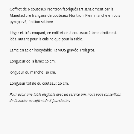
Retrait sur place* : Gratuit
Coffret de 6 couteaux Nontron fabriqués artisanalement par la
Les bons cadeaux peuvent être récupérés dès le lendemain à
Manufacture française de couteaux Nontron. Plein manche en buis
l’adresse suivante :
728 route de Villerest, 42155 Ouches
.
pyrogravé, finition satinée.
*La Maison Troisgros sera fermée pour congés annuels du 23
Léger et très coupant, ce coffret de 6 couteaux à lame droite est
Décembre 2024 au 15 Janvier 2025
idéal autant pour la cuisine que pour la table.
Lame en acier inoxydable T5MOS gravée Troisgros.
Longueur de la lame: 10 cm,
longueur du manche: 10 cm.
Longueur totale du couteau: 20 cm.
Pour avoir une table élégante avec un service uni, nous vous conseillons
de l’associer au coffret de 6 fourchettes