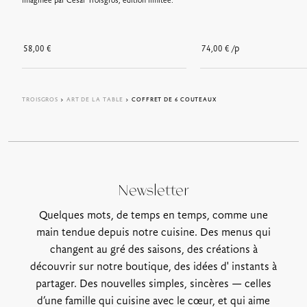
imaginée par César Troisgros, édition limitée.
/p
58,00
€
74,00
€
TROISGROS
>
ART DE LA TABLE
> COFFRET DE 6 COUTEAUX
Newsletter
Quelques mots, de temps en temps, comme une
main tendue depuis notre cuisine. Des menus qui
changent au gré des saisons, des créations à
découvrir sur notre boutique, des idées d' instants à
partager. Des nouvelles simples, sincères — celles
d’une famille qui cuisine avec le cœur, et qui aime