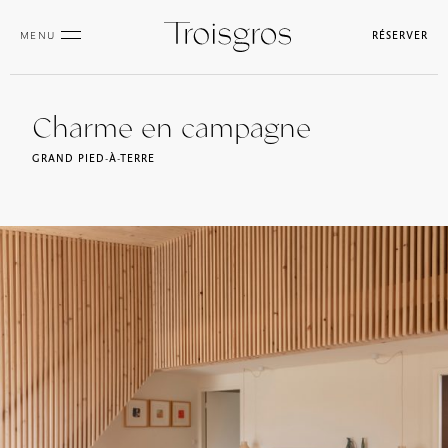
MENU
RÉSERVER
Charme en campagne
GRAND PIED-À-TERRE