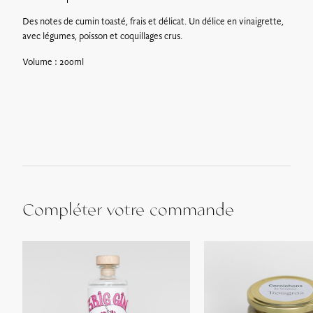
Retrait sur place* : Gratuit
Des notes de cumin toasté, frais et délicat. Un délice en vinaigrette,
Les bons cadeaux peuvent être récupérés dès le lendemain à
avec légumes, poisson et coquillages crus.
l’adresse suivante :
728 route de Villerest, 42155 Ouches
.
Volume : 200ml
*La Maison Troisgros sera fermée pour congés annuels du 23
Décembre 2024 au 15 Janvier 2025
Compléter votre commande