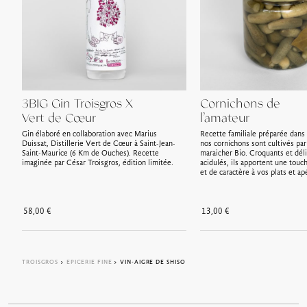
3BIG Gin Troisgros X
Cornichons de
Vert de Cœur
l’amateur
Gin élaboré en collaboration avec Marius
Recette familiale préparée dans 
Duissat, Distillerie Vert de Cœur à Saint-Jean-
nos cornichons sont cultivés par
Saint-Maurice (6 Km de Ouches). Recette
maraicher Bio. Croquants et dél
imaginée par César Troisgros, édition limitée.
acidulés, ils apportent une touc
et de caractère à vos plats et apé
58,00
€
13,00
€
TROISGROS
>
EPICERIE FINE
> VIN-AIGRE DE SHISO