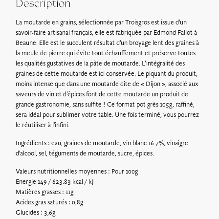
Description
Retrait sur place* : Gratuit
La moutarde en grains, sélectionnée par Troisgros est issue d'un
Les bons cadeaux peuvent être récupérés dès le lendemain à
savoir-faire artisanal français, elle est fabriquée par Edmond Fallot à
l’adresse suivante :
728 route de Villerest, 42155 Ouches
.
Beaune. Elle est le succulent résultat d'un broyage lent des graines à
*La Maison Troisgros sera fermée pour congés annuels du 23
la meule de pierre qui évite tout échauffement et préserve toutes
Décembre 2024 au 15 Janvier 2025
les qualités gustatives de la pâte de moutarde. L’intégralité des
graines de cette moutarde est ici conservée. Le piquant du produit,
moins intense que dans une moutarde dite de « Dijon », associé aux
saveurs de vin et d’épices font de cette moutarde un produit de
grande gastronomie, sans sulfite ! Ce format pot grès 105g, raffiné,
sera idéal pour sublimer votre table. Une fois terminé, vous pourrez
le réutiliser à l'infini.
Ingrédients : eau, graines de moutarde, vin blanc 16.7%, vinaigre
d'alcool, sel, téguments de moutarde, sucre, épices.
Valeurs nutritionnelles moyennes : Pour 100g
Energie 149 / 623.83 kcal / kJ
Matières grasses : 11g
Acides gras saturés : 0,8g
Glucides : 3,6g