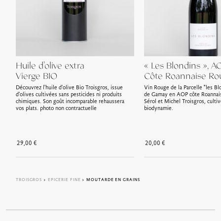
Huile d’olive extra
« Les Blondins », A
Vierge BIO
Côte Roannaise Ro
Découvrez l'huile d'olive Bio Troisgros, issue
Vin Rouge de la Parcelle "les Bl
d'olives cultivées sans pesticides ni produits
de Gamay en AOP côte Roannai
chimiques. Son goût incomparable rehaussera
Sérol et Michel Troisgros, culti
vos plats. photo non contractuelle
biodynamie.
29,00
€
20,00
€
TROISGROS
>
EPICERIE FINE
> MOUTARDE EN GRAINS