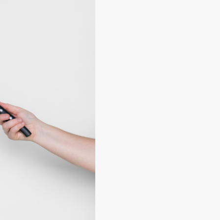
Par Colissimo sans signature : Fra
du colis, à partir de 8€
En point relais colis : Frais de po
à partir de 6€
Retrait sur place* : Gratuit
Les bons cadeaux peuvent être réc
suivante :
728 route de Villerest,
*La Maison Troisgros sera fermée
2024 au 15 Janvier 2025