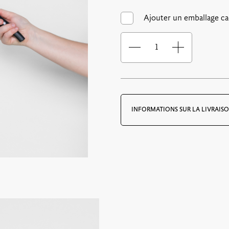
Ajouter un emballage c
quantité
de
Couteau
Santoku
Troisgros
-
INFORMATIONS SUR LA LIVRAIS
18cm
Par email : Gratuit
Les bons par e-mail sont envoyés
de paiement.
Le bon cadeau est joint au format
confirmation de commande.
Par voie postale pour les bons ca
Vous pourrez choisir de faire livre
commande sera traitée et expédiée