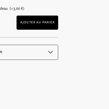
adeau (+
3,00
€
)
AJOUTER AU PANIER
ON
 immédiatement après la confirmation
 PDF et est envoyé avec l’email de
deaux uniquement : 6€ pour la France
r vos bons par lettre suivie, votre
 dès le lendemain par la poste.