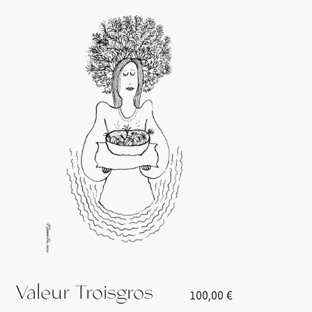
Valeur Troisgros
100,00
€