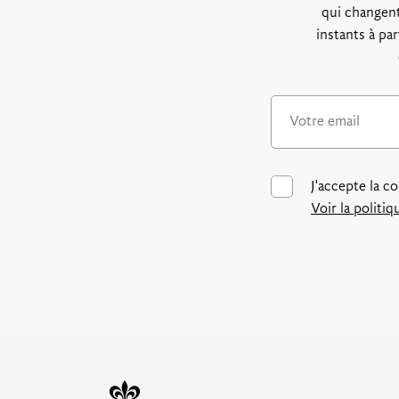
qui changent
instants à pa
J'accepte la c
Voir la politi