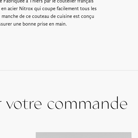
 Fabriquée à Thiers par le coutelier français
du colis, à partir de 8€
En point relais colis : Frais de po
 en acier Nitrox qui coupe facilement tous les
à partir de 6€
e manche de ce couteau de cuisine est conçu
assurer une bonne prise en main.
Retrait sur place* : Gratuit
Les bons cadeaux peuvent être réc
suivante :
728 route de Villerest,
*La Maison Troisgros sera fermée
2024 au 15 Janvier 2025
r votre commande