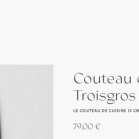
Couteau 
Troisgros
LE COUTEAU DE CUISINE 15 C
79,00
€