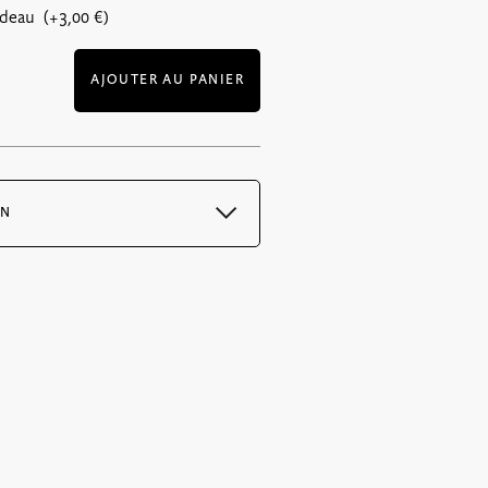
adeau (+
3,00
€
)
AJOUTER AU PANIER
ON
 immédiatement après la confirmation
 PDF et est envoyé avec l’email de
deaux uniquement : 6€ pour la France
r vos bons par lettre suivie, votre
 dès le lendemain par la poste.
is de port variable en fonction du poids